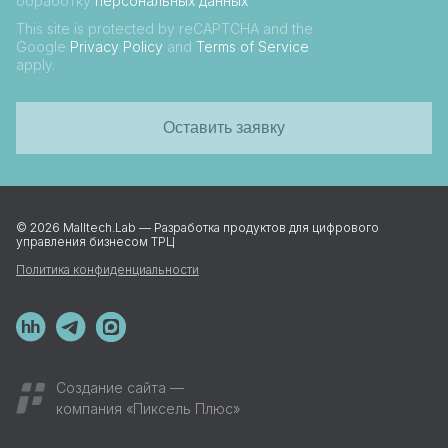
обработку
персональных данных
This site is protected by reCAPTCHA and the
Google
Privacy Policy
and
Terms of Service
apply.
Оставить заявку
© 2026 Malltech.Lab — Разработка продуктов для цифрового
управления бизнесом ТРЦ
Политика конфиденциальности
Создание сайта
—
компания «Пиксель Плюс»