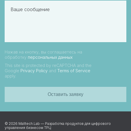
Ваше сообщение
Нажав на кнопку, вы соглашаетесь на
обработку
персональных данных
This site is protected by reCAPTCHA and the
Google
Privacy Policy
and
Terms of Service
apply.
Оставить заявку
© 2026 Malltech.Lab — Разработка продуктов для цифрового
управления бизнесом ТРЦ