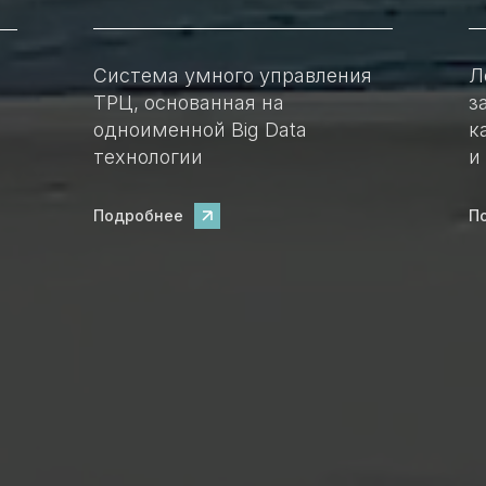
Система умного управления
Л
ТРЦ, основанная на
з
одноименной Big Data
к
технологии
и
Подробнее
П